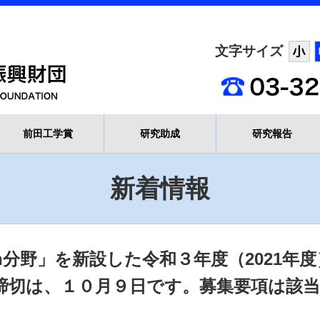
文字サイズ
前田工学賞
研究助成
研究報告
新着情報
uction分野」を新設した令和３年度（2021
締切は、１０月９日です。募集要項は該