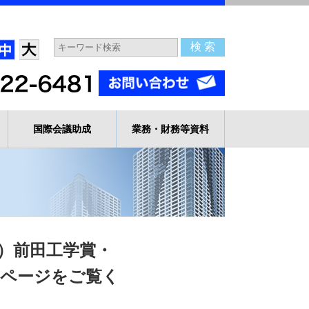
国際会議助成
業務・財務等資料
年度）前田工学賞・
当ページをご覧く